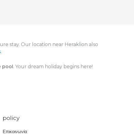
cure stay. Our location near Heraklion also
s
.
e pool
. Your dream holiday begins here!
policy
Επικοινωνία