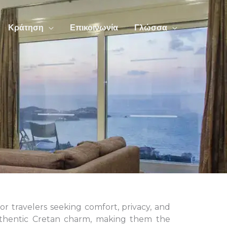
Κράτηση
Επικοινωνία
Γλώσσα
for travelers seeking comfort, privacy, and
authentic Cretan charm, making them the