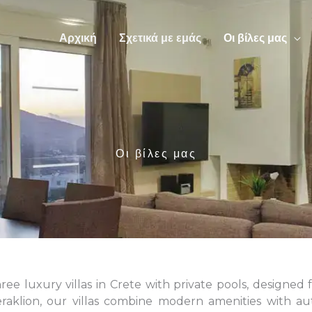
Αρχική
Σχετικά με εμάς
Οι βίλες μας
Οι βίλες μας
three luxury villas in Crete with private pools, designed 
eraklion, our villas combine modern amenities with 