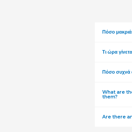
Πόσο μακριά 
Τι ώρα γίνετ
Πόσο συχνά α
What are the
them?
Are there an